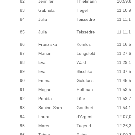
82
Jennifer
Thielmann
10:59,8
83
Gabriela
Hegel
11:10,9
84
Julia
Teissèdre
11:11,1
85
Julia
Teissèdre
11:11,1
86
Franziska
Komlos
11:16,5
87
Marion
Lengsfeld
11:27,6
88
Eva
Wald
11:29,1
89
Eva
Blischke
11:37,5
90
Emma
Goldfuss
11:45,5
91
Megan
Hoffman
11:53,5
92
Perdita
Löhr
11:53,7
93
Sabine-Sara
Goethert
11:54,1
94
Laura
d’Argent
12:07,0
95
Maren
Tugend
12:26,3
96
Tabea
Ritter
13:00,3