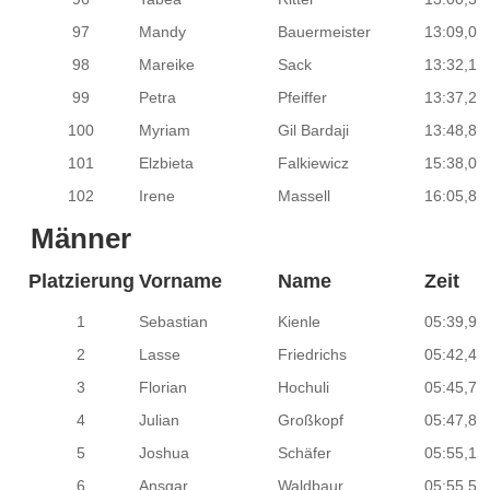
97
Mandy
Bauermeister
13:09,0
98
Mareike
Sack
13:32,1
99
Petra
Pfeiffer
13:37,2
100
Myriam
Gil Bardaji
13:48,8
101
Elzbieta
Falkiewicz
15:38,0
102
Irene
Massell
16:05,8
Männer
Platzierung
Vorname
Name
Zeit
1
Sebastian
Kienle
05:39,9
2
Lasse
Friedrichs
05:42,4
3
Florian
Hochuli
05:45,7
4
Julian
Großkopf
05:47,8
5
Joshua
Schäfer
05:55,1
6
Ansgar
Waldbaur
05:55,5