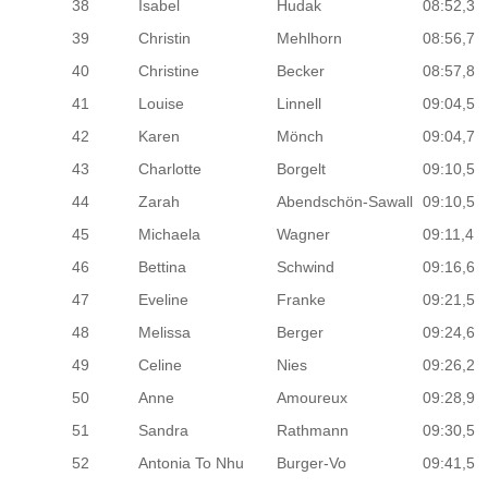
38
Isabel
Hudak
08:52,3
39
Christin
Mehlhorn
08:56,7
40
Christine
Becker
08:57,8
41
Louise
Linnell
09:04,5
42
Karen
Mönch
09:04,7
43
Charlotte
Borgelt
09:10,5
44
Zarah
Abendschön-Sawall
09:10,5
45
Michaela
Wagner
09:11,4
46
Bettina
Schwind
09:16,6
47
Eveline
Franke
09:21,5
48
Melissa
Berger
09:24,6
49
Celine
Nies
09:26,2
50
Anne
Amoureux
09:28,9
51
Sandra
Rathmann
09:30,5
52
Antonia To Nhu
Burger-Vo
09:41,5