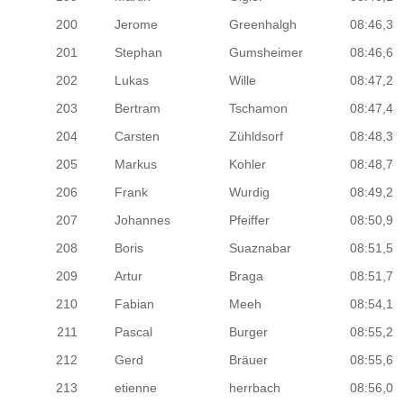
200
Jerome
Greenhalgh
08:46,3
201
Stephan
Gumsheimer
08:46,6
202
Lukas
Wille
08:47,2
203
Bertram
Tschamon
08:47,4
204
Carsten
Zühldsorf
08:48,3
205
Markus
Kohler
08:48,7
206
Frank
Wurdig
08:49,2
207
Johannes
Pfeiffer
08:50,9
208
Boris
Suaznabar
08:51,5
209
Artur
Braga
08:51,7
210
Fabian
Meeh
08:54,1
211
Pascal
Burger
08:55,2
212
Gerd
Bräuer
08:55,6
213
etienne
herrbach
08:56,0