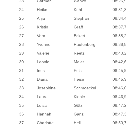
23
Carmen
Wanko
08:26,9
24
Heike
Kohl
08:31,3
25
Anja
Stephan
08:34,4
26
Kristin
Graff
08:37,7
27
Vera
Eckert
08:38,2
28
Yvonne
Rautenberg
08:38,8
29
Valerie
Reetz
08:40,2
30
Leonie
Meier
08:42,6
31
Ines
Fels
08:45,9
32
Diana
Heise
08:45,9
33
Josephine
Schmoeckel
08:46,0
34
Laura
Kienle
08:46,9
35
Luisa
Götz
08:47,2
36
Hannah
Ganz
08:47,3
37
Charlotte
Hell
08:50,7