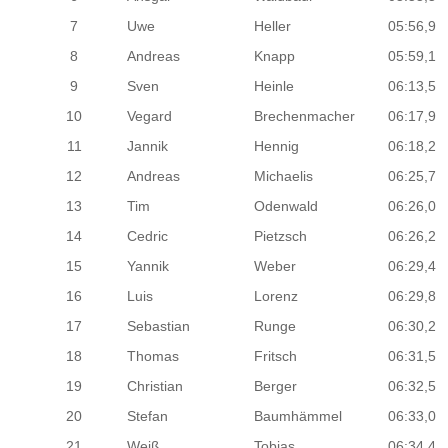
7
Uwe
Heller
05:56,9
8
Andreas
Knapp
05:59,1
9
Sven
Heinle
06:13,5
10
Vegard
Brechenmacher
06:17,9
11
Jannik
Hennig
06:18,2
12
Andreas
Michaelis
06:25,7
13
Tim
Odenwald
06:26,0
14
Cedric
Pietzsch
06:26,2
15
Yannik
Weber
06:29,4
16
Luis
Lorenz
06:29,8
17
Sebastian
Runge
06:30,2
18
Thomas
Fritsch
06:31,5
19
Christian
Berger
06:32,5
20
Stefan
Baumhämmel
06:33,0
21
Weiß
Tobias
06:34,4