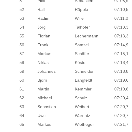
51
Pilot
Sébastien
07:08,9
52
Ralf
Räpple
07:10,5
53
Radim
Wille
07:11,0
54
Jörg
Talhofer
07:13,3
55
Florian
Lechermann
07:13,3
56
Frank
Samsel
07:14,9
57
Markus
Schäfer
07:15,1
58
Niklas
Köstel
07:18,4
59
Johannes
Schneider
07:18,8
60
Björn
Langfeldt
07:19,6
61
Martin
Kemmler
07:19,8
62
Michael
Schulz
07:20,4
63
Sebastian
Weibert
07:20,7
64
Uwe
Warnatz
07:20,7
65
Markus
Wietheger
07:21,7