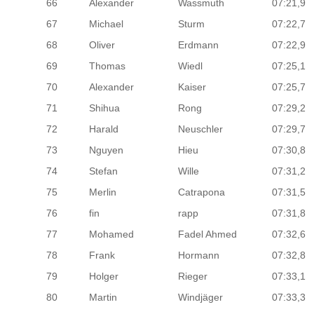
66
Alexander
Wassmuth
07:21,9
67
Michael
Sturm
07:22,7
68
Oliver
Erdmann
07:22,9
69
Thomas
Wiedl
07:25,1
70
Alexander
Kaiser
07:25,7
71
Shihua
Rong
07:29,2
72
Harald
Neuschler
07:29,7
73
Nguyen
Hieu
07:30,8
74
Stefan
Wille
07:31,2
75
Merlin
Catrapona
07:31,5
76
fin
rapp
07:31,8
77
Mohamed
Fadel Ahmed
07:32,6
78
Frank
Hormann
07:32,8
79
Holger
Rieger
07:33,1
80
Martin
Windjäger
07:33,3