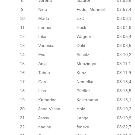
8
Verena
Maurer
07:53,6
9
Nina
Fodor-Mehnert
07:57,4
10
Marla
Exß
08:03,1
11
Leonie
Hock
08:04,8
12
Inka
Wagner
08:05,4
13
Vanessa
Dold
08:08,5
14
Eva
Scholz
08:10,2
15
Anja
Menzinger
08:11,1
16
Tabea
Kunz
08:11,9
17
Cara
Nemelka
08:13,4
18
Lisa
Pfeiffer
08:13,5
19
Katharina
Kellermann
08:15,1
20
Jana Vivian
Holz
08:19,2
21
Jessy
Lange
08:19,9
22
nadine
fenske
08:22,7