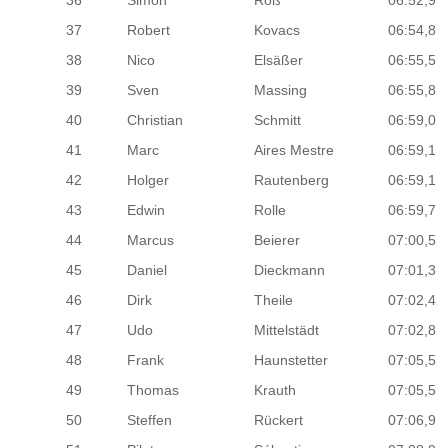
36
Simon
Roß
06:52,9
37
Robert
Kovacs
06:54,8
38
Nico
Elsäßer
06:55,5
39
Sven
Massing
06:55,8
40
Christian
Schmitt
06:59,0
41
Marc
Aires Mestre
06:59,1
42
Holger
Rautenberg
06:59,1
43
Edwin
Rolle
06:59,7
44
Marcus
Beierer
07:00,5
45
Daniel
Dieckmann
07:01,3
46
Dirk
Theile
07:02,4
47
Udo
Mittelstädt
07:02,8
48
Frank
Haunstetter
07:05,5
49
Thomas
Krauth
07:05,5
50
Steffen
Rückert
07:06,9