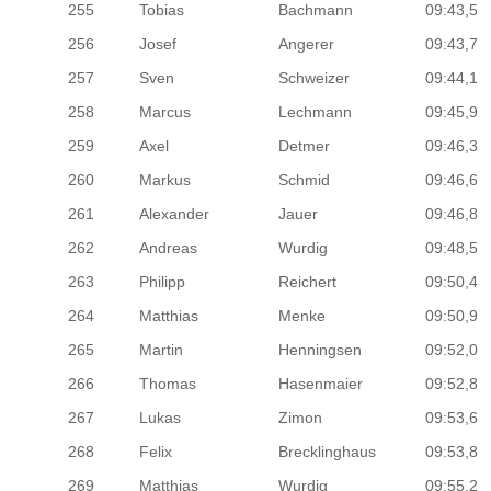
255
Tobias
Bachmann
09:43,5
256
Josef
Angerer
09:43,7
257
Sven
Schweizer
09:44,1
258
Marcus
Lechmann
09:45,9
259
Axel
Detmer
09:46,3
260
Markus
Schmid
09:46,6
261
Alexander
Jauer
09:46,8
262
Andreas
Wurdig
09:48,5
263
Philipp
Reichert
09:50,4
264
Matthias
Menke
09:50,9
265
Martin
Henningsen
09:52,0
266
Thomas
Hasenmaier
09:52,8
267
Lukas
Zimon
09:53,6
268
Felix
Brecklinghaus
09:53,8
269
Matthias
Wurdig
09:55,2